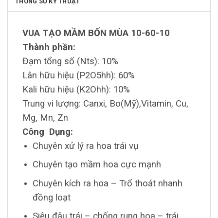
THÔNG SỐ KỸ THUẬT
VUA TẠO MẦM BỐN MÙA 10-60-10
Thành phần:
Đạm tổng số (Nts): 10%
Lân hữu hiệu (P2O5hh): 60%
Kali hữu hiệu (K2Ohh): 10%
Trung vi lượng: Canxi, Bo(Mỹ),Vitamin, Cu,
Mg, Mn, Zn
Công Dụng:
Chuyên xử lý ra hoa trái vụ
Chuyên tạo mầm hoa cực mạnh
Chuyên kích ra hoa – Trổ thoát nhanh
đồng loạt
Siêu đậu trái – chống rụng hoa – trái