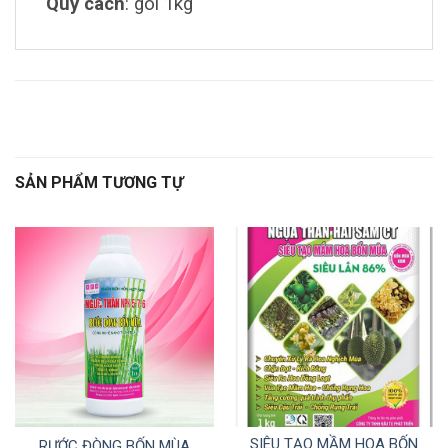
Quy cách
: gói 1kg
SẢN PHẨM TƯƠNG TỰ
SIÊU TẠO MẦM HOA BỐN
RƯỚC ĐÒNG BỐN MÙA