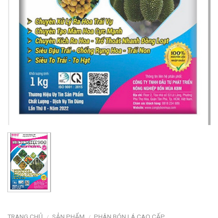
TRANG CHỦ
SẢN PHẨM
PHÂN BÓN LÁ CAO CẤP
/
/